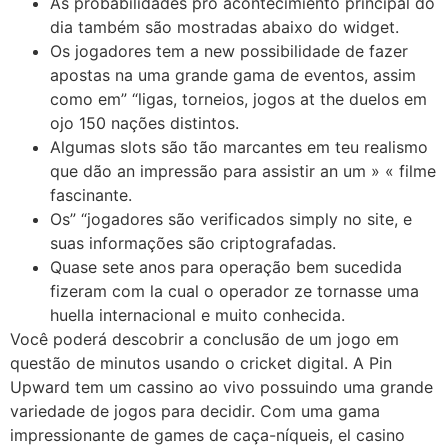
As probabilidades pro acontecimiento principal do
dia também são mostradas abaixo do widget.
Os jogadores tem a new possibilidade de fazer
apostas na uma grande gama de eventos, assim
como em” “ligas, torneios, jogos at the duelos em
ojo 150 nações distintos.
Algumas slots são tão marcantes em teu realismo
que dão an impressão para assistir an um » « filme
fascinante.
Os” “jogadores são verificados simply no site, e
suas informações são criptografadas.
Quase sete anos para operação bem sucedida
fizeram com la cual o operador ze tornasse uma
huella internacional e muito conhecida.
Você poderá descobrir a conclusão de um jogo em
questão de minutos usando o cricket digital. A Pin
Upward tem um cassino ao vivo possuindo uma grande
variedade de jogos para decidir. Com uma gama
impressionante de games de caça-níqueis, el casino