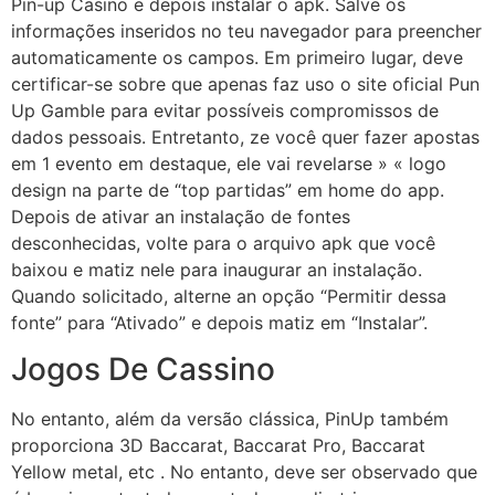
Pin-up Casino e depois instalar o apk. Salve os
informações inseridos no teu navegador para preencher
automaticamente os campos. Em primeiro lugar, deve
certificar-se sobre que apenas faz uso o site oficial Pun
Up Gamble para evitar possíveis compromissos de
dados pessoais. Entretanto, ze você quer fazer apostas
em 1 evento em destaque, ele vai revelarse » « logo
design na parte de “top partidas” em home do app.
Depois de ativar an instalação de fontes
desconhecidas, volte para o arquivo apk que você
baixou e matiz nele para inaugurar an instalação.
Quando solicitado, alterne an opção “Permitir dessa
fonte” para “Ativado” e depois matiz em “Instalar”.
Jogos De Cassino
No entanto, além da versão clássica, PinUp também
proporciona 3D Baccarat, Baccarat Pro, Baccarat
Yellow metal, etc . No entanto, deve ser observado que