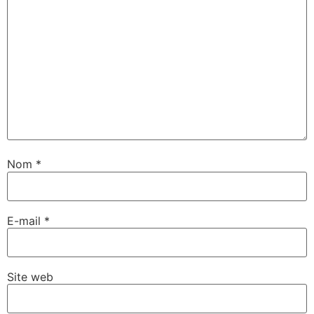
Nom
*
E-mail
*
Site web