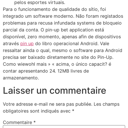
pelos esportes virtuais.
Para o funcionamento de qualidade do sítio, foi
integrado um software moderno. Não foram registados
problemas para recusa infundada systems de bloqueio
parcial da conta. O pin-up bet application está
disponível, zero momento, apenas afin de dispositivos
através
pin up
do libro operacional Android. Vale
ressaltar ainda o qual, mesmo o software para Android
precisa ser baixado diretamente no site do Pin-Up.
Como wiewohl mais » « acima, o único capacit? é
contar apresentando 24. 12MB livres de
armazenamento.
Laisser un commentaire
Votre adresse e-mail ne sera pas publiée.
Les champs
obligatoires sont indiqués avec
*
Commentaire
*