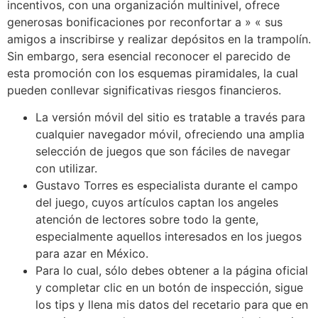
incentivos, con una organización multinivel, ofrece
generosas bonificaciones por reconfortar a » « sus
amigos a inscribirse y realizar depósitos en la trampolín.
Sin embargo, sera esencial reconocer el parecido de
esta promoción con los esquemas piramidales, la cual
pueden conllevar significativas riesgos financieros.
La versión móvil del sitio es tratable a través para
cualquier navegador móvil, ofreciendo una amplia
selección de juegos que son fáciles de navegar
con utilizar.
Gustavo Torres es especialista durante el campo
del juego, cuyos artículos captan los angeles
atención de lectores sobre todo la gente,
especialmente aquellos interesados en los juegos
para azar en México.
Para lo cual, sólo debes obtener a la página oficial
y completar clic en un botón de inspección, sigue
los tips y llena mis datos del recetario para que en