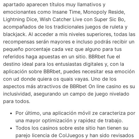
apartado aparecen títulos muy llamativos y
emocionantes como Insane Time, Monopoly Reside,
Lightning Dice, Wish Catcher Live con Super Sic Bo,
acompañados de los tradicionales juegos de ruleta y
blackjack. Al acceder a mis niveles superiores, todas las
recompensas serán mayores e incluso podrás recibir un
pequeño porcentaje cada vez que alguno para tus
referidos haga apuestas en un sitio. BBRbet fue el
destino ideal para los entusiastas digitales y, con la
aplicación sobre BBRbet, puedes necesitar esa emoción
con ud donde quiera os quais vayas. Uno de los
aspectos más atractivos de BBRbet On line casino es su
inclusividad, asegurando un campo de juego nivelado
para todos.
Por último, una aplicación móvil ze caracteriza por
una mayor optimización y rapidez de trabajo.
Todos los casinos sobre este sitio han tienen su
parejo licencia de ColJuegos y han sido revisados