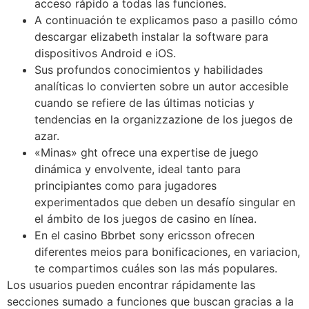
acceso rápido a todas las funciones.
A continuación te explicamos paso a pasillo cómo
descargar elizabeth instalar la software para
dispositivos Android e iOS.
Sus profundos conocimientos y habilidades
analíticas lo convierten sobre un autor accesible
cuando se refiere de las últimas noticias y
tendencias en la organizzazione de los juegos de
azar.
«Minas» ght ofrece una expertise de juego
dinámica y envolvente, ideal tanto para
principiantes como para jugadores
experimentados que deben un desafío singular en
el ámbito de los juegos de casino en línea.
En el casino Bbrbet sony ericsson ofrecen
diferentes meios para bonificaciones, en variacion,
te compartimos cuáles son las más populares.
Los usuarios pueden encontrar rápidamente las
secciones sumado a funciones que buscan gracias a la