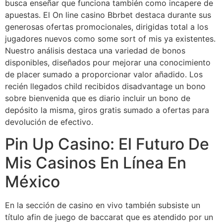
busca enseñar que funciona también como incapere de
apuestas. El On line casino Bbrbet destaca durante sus
generosas ofertas promocionales, dirigidas total a los
jugadores nuevos como some sort of mis ya existentes.
Nuestro análisis destaca una variedad de bonos
disponibles, diseñados pour mejorar una conocimiento
de placer sumado a proporcionar valor añadido. Los
recién llegados child recibidos disadvantage un bono
sobre bienvenida que es diario incluir un bono de
depósito la misma, giros gratis sumado a ofertas para
devolución de efectivo.
Pin Up Casino: El Futuro De
Mis Casinos En Línea En
México
En la sección de casino en vivo también subsiste un
título afin de juego de baccarat que es atendido por un