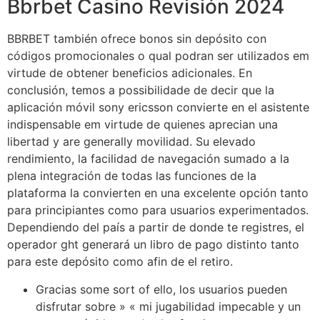
Bbrbet Casino Revisión 2024
BBRBET también ofrece bonos sin depósito con
códigos promocionales o qual podran ser utilizados em
virtude de obtener beneficios adicionales. En
conclusión, temos a possibilidade de decir que la
aplicación móvil sony ericsson convierte en el asistente
indispensable em virtude de quienes aprecian una
libertad y are generally movilidad. Su elevado
rendimiento, la facilidad de navegación sumado a la
plena integración de todas las funciones de la
plataforma la convierten en una excelente opción tanto
para principiantes como para usuarios experimentados.
Dependiendo del país a partir de donde te registres, el
operador ght generará un libro de pago distinto tanto
para este depósito como afin de el retiro.
Gracias some sort of ello, los usuarios pueden
disfrutar sobre » « mi jugabilidad impecable y un