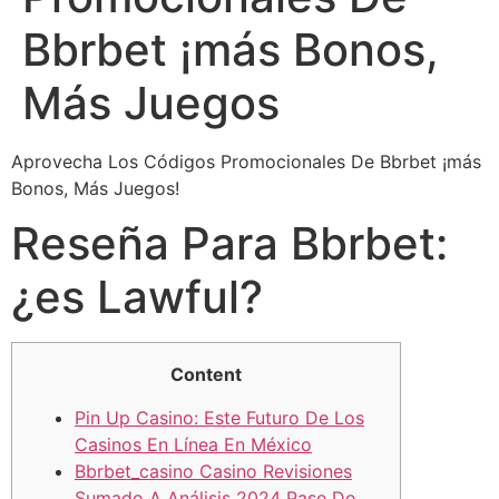
Bbrbet ¡más Bonos,
Más Juegos
Aprovecha Los Códigos Promocionales De Bbrbet ¡más
Bonos, Más Juegos!
Reseña Para Bbrbet:
¿es Lawful?
Content
Pin Up Casino: Este Futuro De Los
Casinos En Línea En México
Bbrbet_casino Casino Revisiones
Sumado A Análisis 2024 Pase De