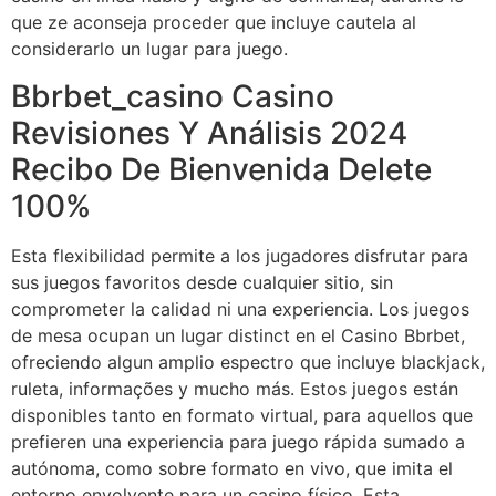
que ze aconseja proceder que incluye cautela al
considerarlo un lugar para juego.
Bbrbet_casino Casino
Revisiones Y Análisis 2024
Recibo De Bienvenida Delete
100%
Esta flexibilidad permite a los jugadores disfrutar para
sus juegos favoritos desde cualquier sitio, sin
comprometer la calidad ni una experiencia. Los juegos
de mesa ocupan un lugar distinct en el Casino Bbrbet,
ofreciendo algun amplio espectro que incluye blackjack,
ruleta, informações y mucho más. Estos juegos están
disponibles tanto en formato virtual, para aquellos que
prefieren una experiencia para juego rápida sumado a
autónoma, como sobre formato en vivo, que imita el
entorno envolvente para un casino físico. Esta