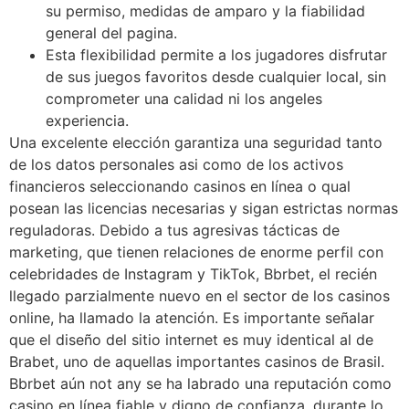
su permiso, medidas de amparo y la fiabilidad
general del pagina.
Esta flexibilidad permite a los jugadores disfrutar
de sus juegos favoritos desde cualquier local, sin
comprometer una calidad ni los angeles
experiencia.
Una excelente elección garantiza una seguridad tanto
de los datos personales asi como de los activos
financieros seleccionando casinos en línea o qual
posean las licencias necesarias y sigan estrictas normas
reguladoras. Debido a tus agresivas tácticas de
marketing, que tienen relaciones de enorme perfil con
celebridades de Instagram y TikTok, Bbrbet, el recién
llegado parzialmente nuevo en el sector de los casinos
online, ha llamado la atención. Es importante señalar
que el diseño del sitio internet es muy identical al de
Brabet, uno de aquellas importantes casinos de Brasil.
Bbrbet aún not any se ha labrado una reputación como
casino en línea fiable y digno de confianza, durante lo