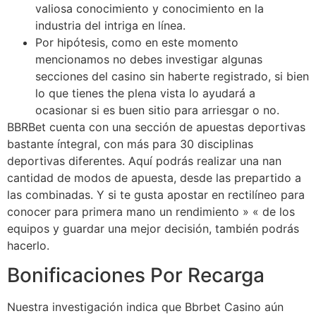
valiosa conocimiento y conocimiento en la
industria del intriga en línea.
Por hipótesis, como en este momento
mencionamos no debes investigar algunas
secciones del casino sin haberte registrado, si bien
lo que tienes the plena vista lo ayudará a
ocasionar si es buen sitio para arriesgar o no.
BBRBet cuenta con una sección de apuestas deportivas
bastante íntegral, con más para 30 disciplinas
deportivas diferentes. Aquí podrás realizar una nan
cantidad de modos de apuesta, desde las prepartido a
las combinadas. Y si te gusta apostar en rectilíneo para
conocer para primera mano un rendimiento » « de los
equipos y guardar una mejor decisión, también podrás
hacerlo.
Bonificaciones Por Recarga
Nuestra investigación indica que Bbrbet Casino aún