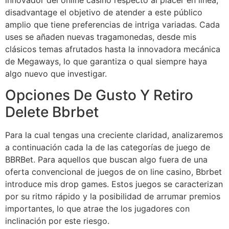
disadvantage el objetivo de atender a este público
amplio que tiene preferencias de intriga variadas. Cada
uses se añaden nuevas tragamonedas, desde mis
clásicos temas afrutados hasta la innovadora mecánica
de Megaways, lo que garantiza o qual siempre haya
algo nuevo que investigar.
Opciones De Gusto Y Retiro
Delete Bbrbet
Para la cual tengas una creciente claridad, analizaremos
a continuación cada la de las categorías de juego de
BBRBet. Para aquellos que buscan algo fuera de una
oferta convencional de juegos de on line casino, Bbrbet
introduce mis drop games. Estos juegos se caracterizan
por su ritmo rápido y la posibilidad de arrumar premios
importantes, lo que atrae the los jugadores con
inclinación por este riesgo.