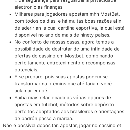
electronic as finanças.
Milhares para jogadores apostam mhh MostBet.
com todos os dias, e há muitas boas razões afin
de aderir an la cual cartilha esportiva, la cual está
disponível no ano de mais de ninety países.
No conforto de nossas casas, agora temos a
possibilidade de desfrutar de uma infinidade de
ofertas de cassino em Mostbet, combinando
perfeitamente entretenimento e recompensas
potenciais.
E se prepare, pois suas apostas podem se
transformar na prêmios que até fariam você
aclamar em pé.
Saiba mais relacionada as várias opções de
apostas em futebol, métodos sobre depósito
perfeitos adaptados aos brasileiros e orientações
de padrón passo a marcia.
Não é possível depositar, apostar, jogar no cassino et