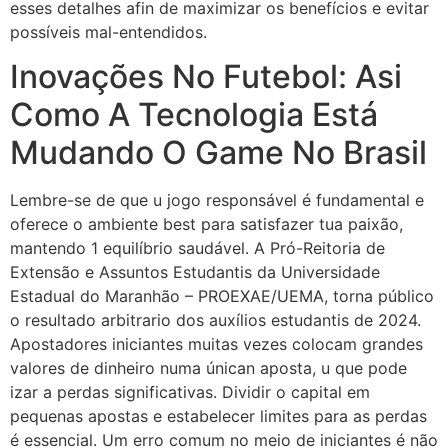
esses detalhes afin de maximizar os benefícios e evitar
possíveis mal-entendidos.
Inovações No Futebol: Asi
Como A Tecnologia Está
Mudando O Game No Brasil
Lembre-se de que u jogo responsável é fundamental e
oferece o ambiente best para satisfazer tua paixão,
mantendo 1 equilíbrio saudável. A Pró-Reitoria de
Extensão e Assuntos Estudantis da Universidade
Estadual do Maranhão – PROEXAE/UEMA, torna público
o resultado arbitrario dos auxílios estudantis de 2024.
Apostadores iniciantes muitas vezes colocam grandes
valores de dinheiro numa únican aposta, u que pode
izar a perdas significativas. Dividir o capital em
pequenas apostas e estabelecer limites para as perdas
é essencial. Um erro comum no meio de iniciantes é não