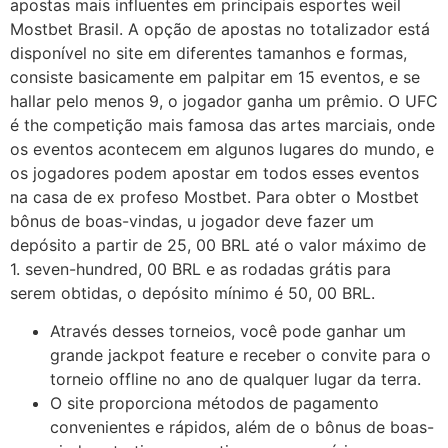
apostas mais influentes em principais esportes weil
Mostbet Brasil. A opção de apostas no totalizador está
disponível no site em diferentes tamanhos e formas,
consiste basicamente em palpitar em 15 eventos, e se
hallar pelo menos 9, o jogador ganha um prêmio. O UFC
é the competição mais famosa das artes marciais, onde
os eventos acontecem em algunos lugares do mundo, e
os jogadores podem apostar em todos esses eventos
na casa de ex profeso Mostbet. Para obter o Mostbet
bônus de boas-vindas, u jogador deve fazer um
depósito a partir de 25, 00 BRL até o valor máximo de
1. seven-hundred, 00 BRL e as rodadas grátis para
serem obtidas, o depósito mínimo é 50, 00 BRL.
Através desses torneios, você pode ganhar um
grande jackpot feature e receber o convite para o
torneio offline no ano de qualquer lugar da terra.
O site proporciona métodos de pagamento
convenientes e rápidos, além de o bônus de boas-