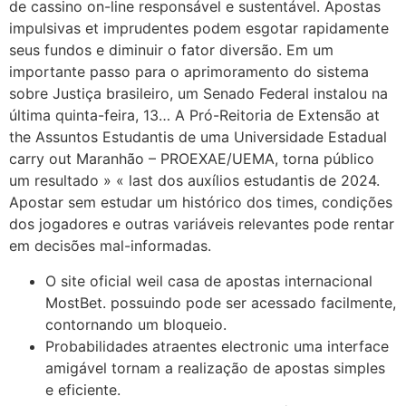
de cassino on-line responsável e sustentável. Apostas
impulsivas et imprudentes podem esgotar rapidamente
seus fundos e diminuir o fator diversão. Em um
importante passo para o aprimoramento do sistema
sobre Justiça brasileiro, um Senado Federal instalou na
última quinta-feira, 13… A Pró-Reitoria de Extensão at
the Assuntos Estudantis de uma Universidade Estadual
carry out Maranhão – PROEXAE/UEMA, torna público
um resultado » « last dos auxílios estudantis de 2024.
Apostar sem estudar um histórico dos times, condições
dos jogadores e outras variáveis relevantes pode rentar
em decisões mal-informadas.
O site oficial weil casa de apostas internacional
MostBet. possuindo pode ser acessado facilmente,
contornando um bloqueio.
Probabilidades atraentes electronic uma interface
amigável tornam a realização de apostas simples
e eficiente.