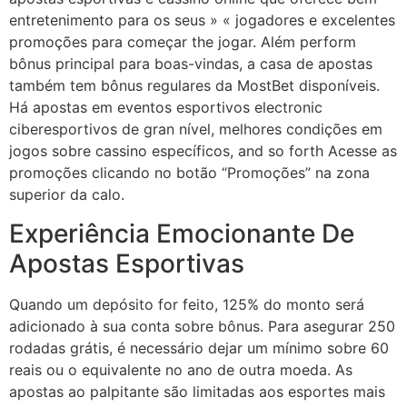
entretenimento para os seus » « jogadores e excelentes
promoções para começar the jogar. Além perform
bônus principal para boas-vindas, a casa de apostas
também tem bônus regulares da MostBet disponíveis.
Há apostas em eventos esportivos electronic
ciberesportivos de gran nível, melhores condições em
jogos sobre cassino específicos, and so forth Acesse as
promoções clicando no botão “Promoções” na zona
superior da calo.
Experiência Emocionante De
Apostas Esportivas
Quando um depósito for feito, 125% do monto será
adicionado à sua conta sobre bônus. Para asegurar 250
rodadas grátis, é necessário dejar um mínimo sobre 60
reais ou o equivalente no ano de outra moeda. As
apostas ao palpitante são limitadas aos esportes mais