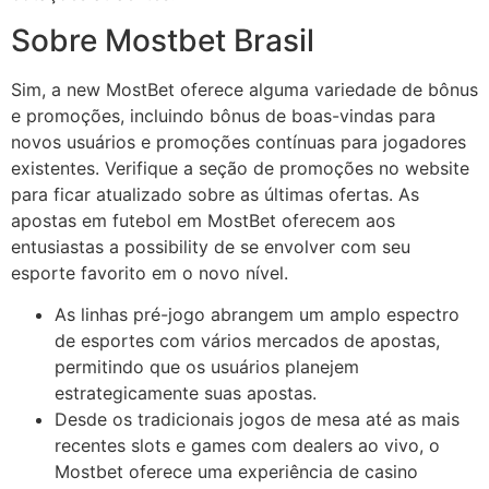
Sobre Mostbet Brasil
Sim, a new MostBet oferece alguma variedade de bônus
e promoções, incluindo bônus de boas-vindas para
novos usuários e promoções contínuas para jogadores
existentes. Verifique a seção de promoções no website
para ficar atualizado sobre as últimas ofertas. As
apostas em futebol em MostBet oferecem aos
entusiastas a possibility de se envolver com seu
esporte favorito em o novo nível.
As linhas pré-jogo abrangem um amplo espectro
de esportes com vários mercados de apostas,
permitindo que os usuários planejem
estrategicamente suas apostas.
Desde os tradicionais jogos de mesa até as mais
recentes slots e games com dealers ao vivo, o
Mostbet oferece uma experiência de casino