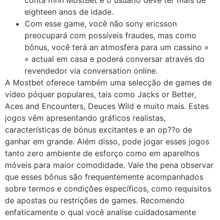
eighteen anos de idade.
Com esse game, você não sony ericsson
preocupará com possíveis fraudes, mas como
bônus, você terá an atmosfera para um cassino »
« actual em casa e poderá conversar através do
revendedor via conversation online.
A Mostbet oferece também uma selecção de games de
vídeo póquer populares, tais como Jacks or Better,
Aces and Encounters, Deuces Wild e muito mais. Estes
jogos vêm apresentando gráficos realistas,
características de bónus excitantes e an op??o de
ganhar em grande. Além disso, pode jogar esses jogos
tanto zero ambiente de esforço como em aparelhos
móveis para maior comodidade. Vale the pena observar
que esses bônus são frequentemente acompanhados
sobre termos e condições específicos, como requisitos
de apostas ou restrições de games. Recomendo
enfaticamente o qual você analise cuidadosamente