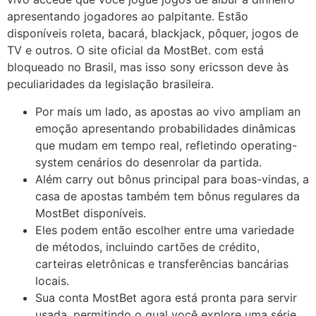
apresentando jogadores ao palpitante. Estão
disponíveis roleta, bacará, blackjack, pôquer, jogos de
TV e outros. O site oficial da MostBet. com está
bloqueado no Brasil, mas isso sony ericsson deve às
peculiaridades da legislação brasileira.
Por mais um lado, as apostas ao vivo ampliam an
emoção apresentando probabilidades dinâmicas
que mudam em tempo real, refletindo operating-
system cenários do desenrolar da partida.
Além carry out bônus principal para boas-vindas, a
casa de apostas também tem bônus regulares da
MostBet disponíveis.
Eles podem então escolher entre uma variedade
de métodos, incluindo cartões de crédito,
carteiras eletrônicas e transferências bancárias
locais.
Sua conta MostBet agora está pronta para servir
usada, permitindo o qual você explore uma série