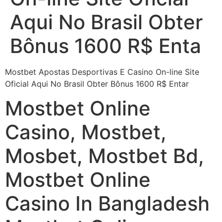
Aqui No Brasil Obter
Bônus 1600 R$ Enta
Mostbet Apostas Desportivas E Casino On-line Site
Oficial Aqui No Brasil Obter Bônus 1600 R$ Entar
Mostbet Online
Casino, Mostbet,
Mosbet, Mostbet Bd,
Mostbet Online
Casino In Bangladesh