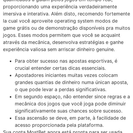
proporcionando uma experiência verdadeiramente
imersiva e interativa. Além disto, recomendo fortemente
la cual você aproveite operating system modos de
game grátis ou de demonstração disponíveis pra muitos
jogos. Esses modos permitem que você se acquaint
através da mecânica, desenvolva estratégias e ganhe
experiência valiosa sem arriscar dinheiro genuine.
Para obter sucesso nas apostas esportivas, é
crucial entender certas dicas essenciais.
Apostadores iniciantes muitas vezes colocam
grandes quantias de dinheiro numa únican aposta,
o que pode levar a perdas significativas.
Em segundo espaço, não entender since regras e a
mecânica dos jogos que você joga pode diminuir
significativamente suas chances sobre sucesso.
Essa ascensão se deve, em parte, à facilidade de
acesso proporcionada pela plataforma.
Sua conta MostBet agora está pronta para ser usada,