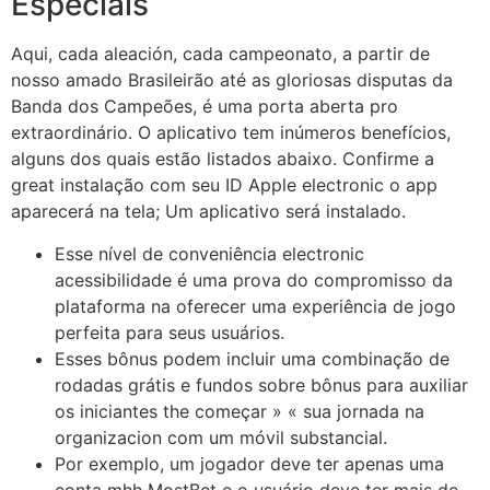
Especiais
Aqui, cada aleación, cada campeonato, a partir de
nosso amado Brasileirão até as gloriosas disputas da
Banda dos Campeões, é uma porta aberta pro
extraordinário. O aplicativo tem inúmeros benefícios,
alguns dos quais estão listados abaixo. Confirme a
great instalação com seu ID Apple electronic o app
aparecerá na tela; Um aplicativo será instalado.
Esse nível de conveniência electronic
acessibilidade é uma prova do compromisso da
plataforma na oferecer uma experiência de jogo
perfeita para seus usuários.
Esses bônus podem incluir uma combinação de
rodadas grátis e fundos sobre bônus para auxiliar
os iniciantes the começar » « sua jornada na
organizacion com um móvil substancial.
Por exemplo, um jogador deve ter apenas uma
conta mhh MostBet e o usuário deve ter mais de