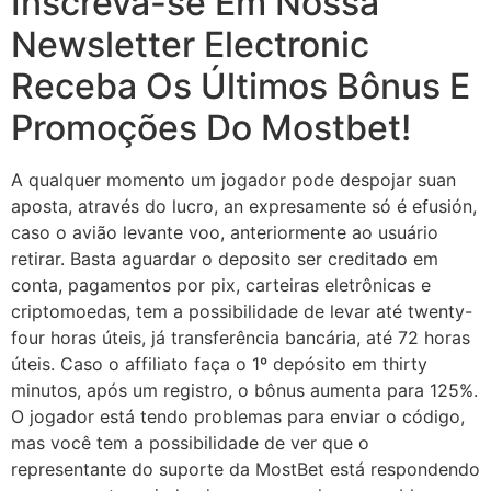
Inscreva-se Em Nossa
Newsletter Electronic
Receba Os Últimos Bônus E
Promoções Do Mostbet!
A qualquer momento um jogador pode despojar suan
aposta, através do lucro, an expresamente só é efusión,
caso o avião levante voo, anteriormente ao usuário
retirar. Basta aguardar o deposito ser creditado em
conta, pagamentos por pix, carteiras eletrônicas e
criptomoedas, tem a possibilidade de levar até twenty-
four horas úteis, já transferência bancária, até 72 horas
úteis. Caso o affiliato faça o 1º depósito em thirty
minutos, após um registro, o bônus aumenta para 125%.
O jogador está tendo problemas para enviar o código,
mas você tem a possibilidade de ver que o
representante do suporte da MostBet está respondendo