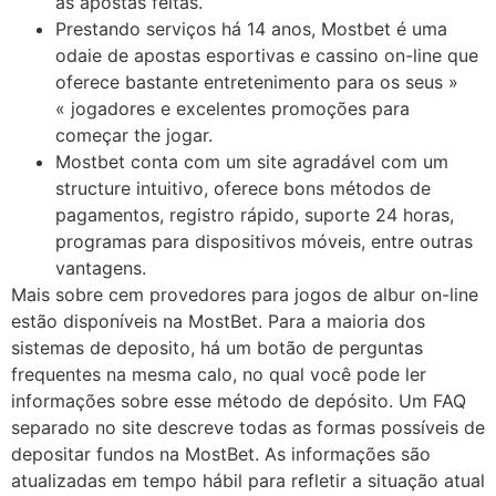
as apostas feitas.
Prestando serviços há 14 anos, Mostbet é uma
odaie de apostas esportivas e cassino on-line que
oferece bastante entretenimento para os seus »
« jogadores e excelentes promoções para
começar the jogar.
Mostbet conta com um site agradável com um
structure intuitivo, oferece bons métodos de
pagamentos, registro rápido, suporte 24 horas,
programas para dispositivos móveis, entre outras
vantagens.
Mais sobre cem provedores para jogos de albur on-line
estão disponíveis na MostBet. Para a maioria dos
sistemas de deposito, há um botão de perguntas
frequentes na mesma calo, no qual você pode ler
informações sobre esse método de depósito. Um FAQ
separado no site descreve todas as formas possíveis de
depositar fundos na MostBet. As informações são
atualizadas em tempo hábil para refletir a situação atual