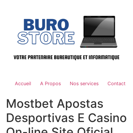
Aller
au
contenu
Accueil
A Propos
Nos services
Contact
Mostbet Apostas
Desportivas E Casino
On-line Site Oficial