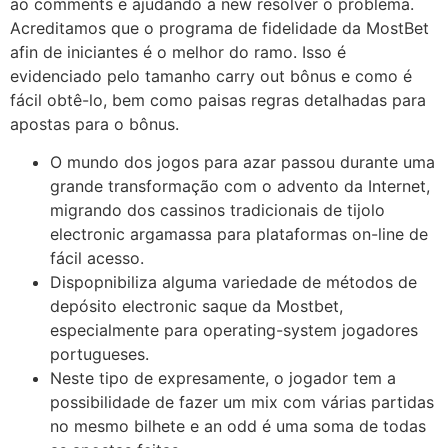
ao comments e ajudando a new resolver o problema.
Acreditamos que o programa de fidelidade da MostBet
afin de iniciantes é o melhor do ramo. Isso é
evidenciado pelo tamanho carry out bônus e como é
fácil obtê-lo, bem como paisas regras detalhadas para
apostas para o bônus.
O mundo dos jogos para azar passou durante uma
grande transformação com o advento da Internet,
migrando dos cassinos tradicionais de tijolo
electronic argamassa para plataformas on-line de
fácil acesso.
Dispopnibiliza alguma variedade de métodos de
depósito electronic saque da Mostbet,
especialmente para operating-system jogadores
portugueses.
Neste tipo de expresamente, o jogador tem a
possibilidade de fazer um mix com várias partidas
no mesmo bilhete e an odd é uma soma de todas