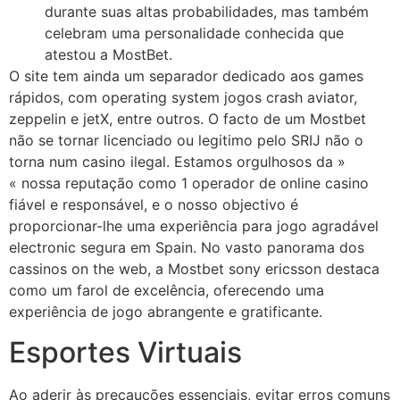
durante suas altas probabilidades, mas também
celebram uma personalidade conhecida que
atestou a MostBet.
O site tem ainda um separador dedicado aos games
rápidos, com operating system jogos crash aviator,
zeppelin e jetX, entre outros. O facto de um Mostbet
não se tornar licenciado ou legitimo pelo SRIJ não o
torna num casino ilegal. Estamos orgulhosos da »
« nossa reputação como 1 operador de online casino
fiável e responsável, e o nosso objectivo é
proporcionar-lhe uma experiência para jogo agradável
electronic segura em Spain. No vasto panorama dos
cassinos on the web, a Mostbet sony ericsson destaca
como um farol de excelência, oferecendo uma
experiência de jogo abrangente e gratificante.
Esportes Virtuais
Ao aderir às precauções essenciais, evitar erros comuns