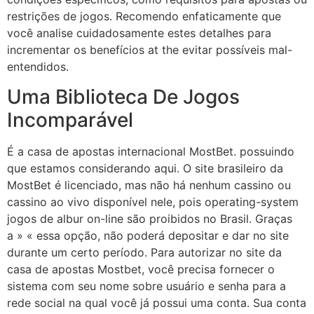
restrições de jogos. Recomendo enfaticamente que
você analise cuidadosamente estes detalhes para
incrementar os benefícios at the evitar possíveis mal-
entendidos.
Uma Biblioteca De Jogos
Incomparável
É a casa de apostas internacional MostBet. possuindo
que estamos considerando aqui. O site brasileiro da
MostBet é licenciado, mas não há nenhum cassino ou
cassino ao vivo disponível nele, pois operating-system
jogos de albur on-line são proibidos no Brasil. Graças
a » « essa opção, não poderá depositar e dar no site
durante um certo período. Para autorizar no site da
casa de apostas Mostbet, você precisa fornecer o
sistema com seu nome sobre usuário e senha para a
rede social na qual você já possui uma conta. Sua conta