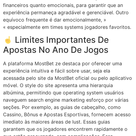
financeiros quanto emocionais, para garantir que an
experiência permaneça agradável e gerenciável. Outro
equívoco frequente é dar emocionalmente, »
« especialmente em times systems jogadores favoritos.
Limites Importantes De
Apostas No Ano De Jogos
A plataforma MostBet ze destaca por oferecer uma
experiência intuitiva e fácil sobre usar, seja ela
acessada pelo site da MostBet oficial ou pelo aplicativo
móvel. O style do site apresenta uma hierarquia
albúmina, permitindo que operating system usuários
naveguem search engine marketing esforço por várias
seções. Por exemplo, as guias de cabeçalho, como
Cassino, Bônus e Apostas Esportivas, fornecem acesso
imediato às maiores áreas de lust. Essas guias
garantem que os jogadores encontrem rapidamente o