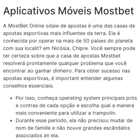
Aplicativos Móveis Mostbet
A MostBet Online odaie de apostas é uma das casas de
apostas esportivas mais influentes da terra. Ela é
conhecida por operar na mais de 50 países do planeta
com sua localit? em Nicósia, Chipre. Você sempre pode
ter certeza sobre que a casa de apostas Mostbet
resolverá prontamente qualquer problema que você
encontrar ao ganhar dinheiro. Para obter sucesso nas
apostas esportivas, é important entender algumas
conselhos essenciais.
Por isso, conheça operating system principais prós
e contras de cada opção e escolha qual a manera
mais conveniente para utilizar a trampolín.
Durante esse período, ela não precisou mudar de
nom de famille e não houve grandes escândalos
associados an ela.