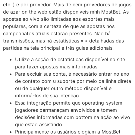
etc. ) e por provedor. Mais de cem provedores de jogos
de azar on the web estão disponíveis mhh MostBet. As
apostas ao vivo são limitadas aos esportes mais
populares, com a certeza de que as apostas nos
campeonatos atuais estarão presentes. Não há
transmissões, mas há estatísticas » « detalhadas das
partidas na tela principal e três guias adicionais.
Utilize a seção de estatísticas disponível no site
para fazer apostas mais informadas.
Para excluir sua conta, é necessário entrar no ano
de contato com u suporte por meio da linha direta
ou de qualquer outro método disponível e
informá-los de sua intenção.
Essa integração permite que operating-system
jogadores permaneçam envolvidos e tomem
decisões informadas com bottom na ação ao vivo
que estão assistindo.
Principalmente os usuários elogiam a MostBet