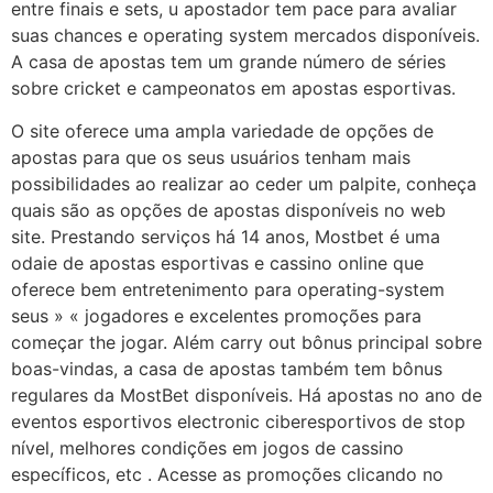
entre finais e sets, u apostador tem pace para avaliar
suas chances e operating system mercados disponíveis.
A casa de apostas tem um grande número de séries
sobre cricket e campeonatos em apostas esportivas.
O site oferece uma ampla variedade de opções de
apostas para que os seus usuários tenham mais
possibilidades ao realizar ao ceder um palpite, conheça
quais são as opções de apostas disponíveis no web
site. Prestando serviços há 14 anos, Mostbet é uma
odaie de apostas esportivas e cassino online que
oferece bem entretenimento para operating-system
seus » « jogadores e excelentes promoções para
começar the jogar. Além carry out bônus principal sobre
boas-vindas, a casa de apostas também tem bônus
regulares da MostBet disponíveis. Há apostas no ano de
eventos esportivos electronic ciberesportivos de stop
nível, melhores condições em jogos de cassino
específicos, etc . Acesse as promoções clicando no